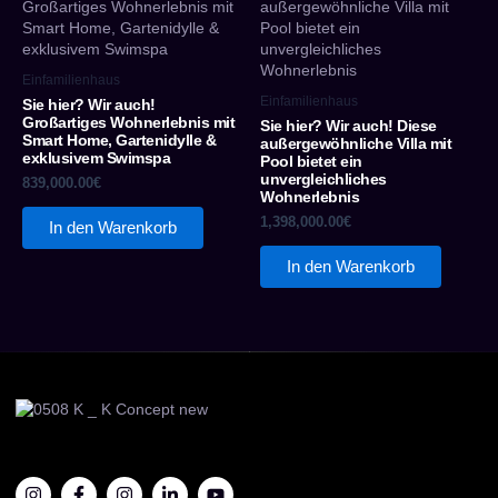
Einfamilienhaus
Einfamilienhaus
Sie hier? Wir auch!
Großartiges Wohnerlebnis mit
Sie hier? Wir auch! Diese
Smart Home, Gartenidylle &
außergewöhnliche Villa mit
exklusivem Swimspa
Pool bietet ein
unvergleichliches
839,000.00
€
Wohnerlebnis
1,398,000.00
€
In den Warenkorb
In den Warenkorb
I
F
I
L
Y