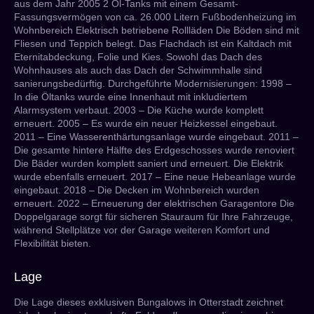
aus dem Jahr 2005 2 Öl-Tanks mit einem Gesamt-
Fassungsvermögen von ca. 26.000 Litern Fußbodenheizung im
Wohnbereich Elektrisch betriebene Rollläden Die Böden sind mit
Fliesen und Teppich belegt. Das Flachdach ist ein Kaltdach mit
Eternitabdeckung, Folie und Kies. Sowohl das Dach des
Wohnhauses als auch das Dach der Schwimmhalle sind
sanierungsbedürftig. Durchgeführte Modernisierungen: 1998 –
In die Öltanks wurde eine Innenhaut mit inkludiertem
Alarmsystem verbaut. 2003 – Die Küche wurde komplett
erneuert. 2005 – Es wurde ein neuer Heizkessel eingebaut.
2011 – Eine Wasserenthärtungsanlage wurde eingebaut. 2011 –
Die gesamte hintere Hälfte des Erdgeschosses wurde renoviert
Die Bäder wurden komplett saniert und erneuert. Die Elektrik
wurde ebenfalls erneuert. 2017 – Eine neue Hebeanlage wurde
eingebaut. 2018 – Die Decken im Wohnbereich wurden
erneuert. 2022 – Erneuerung der elektrischen Garagentore Die
Doppelgarage sorgt für sicheren Stauraum für Ihre Fahrzeuge,
während Stellplätze vor der Garage weiteren Komfort und
Flexibilität bieten.
Lage
Die Lage dieses exklusiven Bungalows in Otterstadt zeichnet