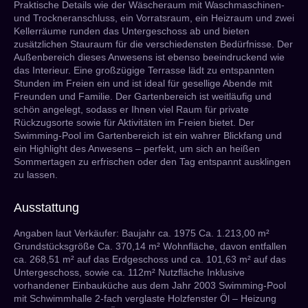
Praktische Details wie der Wäscheraum mit Waschmaschinen-
und Trockneranschluss, ein Vorratsraum, ein Heizraum und zwei
Kellerräume runden das Untergeschoss ab und bieten
zusätzlichen Stauraum für die verschiedensten Bedürfnisse. Der
Außenbereich dieses Anwesens ist ebenso beeindruckend wie
das Interieur. Eine großzügige Terrasse lädt zu entspannten
Stunden im Freien ein und ist ideal für gesellige Abende mit
Freunden und Familie. Der Gartenbereich ist weitläufig und
schön angelegt, sodass er Ihnen viel Raum für private
Rückzugsorte sowie für Aktivitäten im Freien bietet. Der
Swimming-Pool im Gartenbereich ist ein wahrer Blickfang und
ein Highlight des Anwesens – perfekt, um sich an heißen
Sommertagen zu erfrischen oder den Tag entspannt ausklingen
zu lassen.
Ausstattung
Angaben laut Verkäufer: Baujahr ca. 1975 Ca. 1.213,00 m²
Grundstücksgröße Ca. 370,14 m² Wohnfläche, davon entfallen
ca. 268,51 m² auf das Erdgeschoss und ca. 101,63 m² auf das
Untergeschoss, sowie ca. 112m² Nutzfläche Inklusive
vorhandener Einbauküche aus dem Jahr 2003 Swimming-Pool
mit Schwimmhalle 2-fach verglaste Holzfenster Öl – Heizung