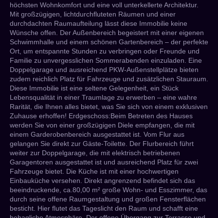
höchsten Wohnkomfort und eine voll unterkellerte Architektur.
Mit großzügigen, lichtdurchfluteten Räumen und einer
durchdachten Raumaufteilung lässt diese Immobilie keine
Wünsche offen. Der Außenbereich begeistert mit einer eigenen
Schwimmhalle und einem schönen Gartenbereich – der perfekte
Ort, um entspannte Stunden zu verbringen oder Freunde und
Familie zu unvergesslichen Sommerabenden einzuladen. Eine
Doppelgarage und ausreichend PKW-Außenstellplätze bieten
zudem reichlich Platz für Fahrzeuge und zusätzlichen Stauraum.
Diese Immobilie ist eine seltene Gelegenheit, ein Stück
Lebensqualität in einer Traumlage zu erwerben – eine wahre
Rarität, die Ihnen alles bietet, was Sie sich von einem exklusiven
Zuhause erhoffen! Erdgeschoss:Beim Betreten des Hauses
werden Sie von einer großzügigen Diele empfangen, die mit
einem Garderobenbereich ausgestattet ist. Vom Flur aus
gelangen Sie direkt zur Gäste-Toilette. Der Flurbereich führt
weiter zur Doppelgarage, die mit elektrisch betriebenen
Garagentoren ausgestattet ist und ausreichend Platz für zwei
Fahrzeuge bietet. Die Küche ist mit einer hochwertigen
Einbauküche versehen. Direkt angrenzend befindet sich das
beeindruckende, ca.80,00 m² große Wohn- und Esszimmer, das
durch seine offene Raumgestaltung und großen Fensterflächen
besticht. Hier flutet das Tageslicht den Raum und schafft eine
behagliche Atmosphäre. Der offene Übergang zur Terrasse und