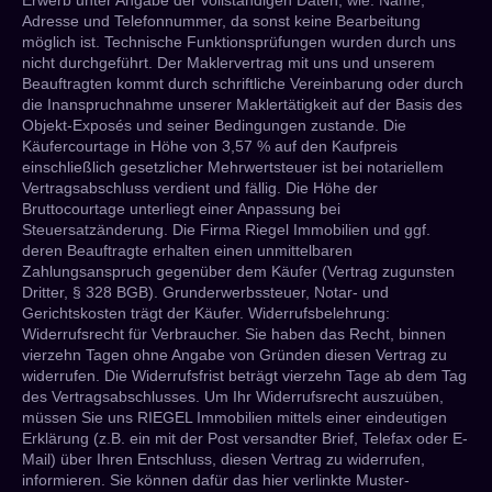
Adresse und Telefonnummer, da sonst keine Bearbeitung
möglich ist. Technische Funktionsprüfungen wurden durch uns
nicht durchgeführt. Der Maklervertrag mit uns und unserem
Beauftragten kommt durch schriftliche Vereinbarung oder durch
die Inanspruchnahme unserer Maklertätigkeit auf der Basis des
Objekt-Exposés und seiner Bedingungen zustande. Die
Käufercourtage in Höhe von 3,57 % auf den Kaufpreis
einschließlich gesetzlicher Mehrwertsteuer ist bei notariellem
Vertragsabschluss verdient und fällig. Die Höhe der
Bruttocourtage unterliegt einer Anpassung bei
Steuersatzänderung. Die Firma Riegel Immobilien und ggf.
deren Beauftragte erhalten einen unmittelbaren
Zahlungsanspruch gegenüber dem Käufer (Vertrag zugunsten
Dritter, § 328 BGB). Grunderwerbssteuer, Notar- und
Gerichtskosten trägt der Käufer. Widerrufsbelehrung:
Widerrufsrecht für Verbraucher. Sie haben das Recht, binnen
vierzehn Tagen ohne Angabe von Gründen diesen Vertrag zu
widerrufen. Die Widerrufsfrist beträgt vierzehn Tage ab dem Tag
des Vertragsabschlusses. Um Ihr Widerrufsrecht auszuüben,
müssen Sie uns RIEGEL Immobilien mittels einer eindeutigen
Erklärung (z.B. ein mit der Post versandter Brief, Telefax oder E-
Mail) über Ihren Entschluss, diesen Vertrag zu widerrufen,
informieren. Sie können dafür das hier verlinkte Muster-