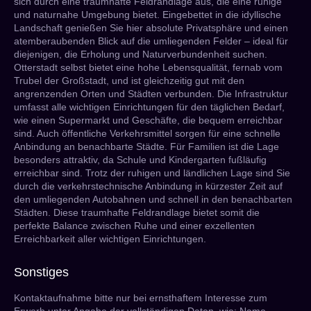
sich durch eine traumhafte Feldrandlage aus, die eine ruhige
und naturnahe Umgebung bietet. Eingebettet in die idyllische
Landschaft genießen Sie hier absolute Privatsphäre und einen
atemberaubenden Blick auf die umliegenden Felder – ideal für
diejenigen, die Erholung und Naturverbundenheit suchen.
Otterstadt selbst bietet eine hohe Lebensqualität, fernab vom
Trubel der Großstadt, und ist gleichzeitig gut mit den
angrenzenden Orten und Städten verbunden. Die Infrastruktur
umfasst alle wichtigen Einrichtungen für den täglichen Bedarf,
wie einen Supermarkt und Geschäfte, die bequem erreichbar
sind. Auch öffentliche Verkehrsmittel sorgen für eine schnelle
Anbindung an benachbarte Städte. Für Familien ist die Lage
besonders attraktiv, da Schule und Kindergarten fußläufig
erreichbar sind. Trotz der ruhigen und ländlichen Lage sind Sie
durch die verkehrstechnische Anbindung in kürzester Zeit auf
den umliegenden Autobahnen und schnell in den benachbarten
Städten. Diese traumhafte Feldrandlage bietet somit die
perfekte Balance zwischen Ruhe und einer exzellenten
Erreichbarkeit aller wichtigen Einrichtungen.
Sonstiges
Kontaktaufnahme bitte nur bei ernsthaftem Interesse zum
Erwerb unter Angabe der vollständigen Daten, wie: Name,