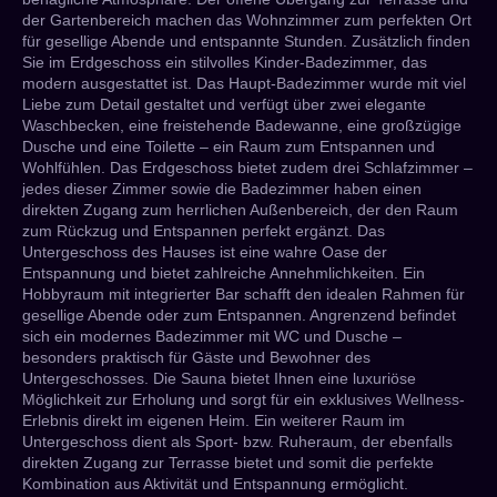
der Gartenbereich machen das Wohnzimmer zum perfekten Ort
für gesellige Abende und entspannte Stunden. Zusätzlich finden
Sie im Erdgeschoss ein stilvolles Kinder-Badezimmer, das
modern ausgestattet ist. Das Haupt-Badezimmer wurde mit viel
Liebe zum Detail gestaltet und verfügt über zwei elegante
Waschbecken, eine freistehende Badewanne, eine großzügige
Dusche und eine Toilette – ein Raum zum Entspannen und
Wohlfühlen. Das Erdgeschoss bietet zudem drei Schlafzimmer –
jedes dieser Zimmer sowie die Badezimmer haben einen
direkten Zugang zum herrlichen Außenbereich, der den Raum
zum Rückzug und Entspannen perfekt ergänzt. Das
Untergeschoss des Hauses ist eine wahre Oase der
Entspannung und bietet zahlreiche Annehmlichkeiten. Ein
Hobbyraum mit integrierter Bar schafft den idealen Rahmen für
gesellige Abende oder zum Entspannen. Angrenzend befindet
sich ein modernes Badezimmer mit WC und Dusche –
besonders praktisch für Gäste und Bewohner des
Untergeschosses. Die Sauna bietet Ihnen eine luxuriöse
Möglichkeit zur Erholung und sorgt für ein exklusives Wellness-
Erlebnis direkt im eigenen Heim. Ein weiterer Raum im
Untergeschoss dient als Sport- bzw. Ruheraum, der ebenfalls
direkten Zugang zur Terrasse bietet und somit die perfekte
Kombination aus Aktivität und Entspannung ermöglicht.