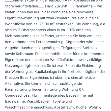
……..Immer aktuell mit der RIEGEL – APP, kostenlos im APP
Store herunterladen…… Hallo Zukunft….. Frankenthal – wir
bieten Ihnen hier in ruhiger Wohnlage eine renovierte
Eigentumswohnung mit zwei Zimmern, die sich auf eine
Wohnfläche von ca. 76,00 m² erstrecken. Die Wohnung, die
sich im 7. Obergeschoss eines in ca. 1976 erbauten
Mehrparteienhauses befindet, erreichen Sie bequem über
den vorhandenen Personenaufzug. Abgerundet wird unser
Angebot durch den zugehörigen Tiefgaragen-Stellplatz
sowie Kellerraum. Diese Immobilie bietet für die kommenden
Eigentümer den absoluten Wohlfühlfaktor sowie vielfältige
Nutzungsmöglichkeiten. So ist zum Einen die Einbindung
der Wohnung als Kapitalanlage in Ihr Portfolio möglich – die
Kreation Ihres Eigenheims ist ebenfalls eine attraktive
Alternative. Sie können sich auf nachfolgende
Raumaufteilung freuen: Einteilung Wohnung 07.
Obergeschoss: Flur, innenliegendes Badezimmer mit
Badewanne, Waschbecken, Toilette und
Waschmaschinenanschluss, Abstellraum, Küche, Wohn-/