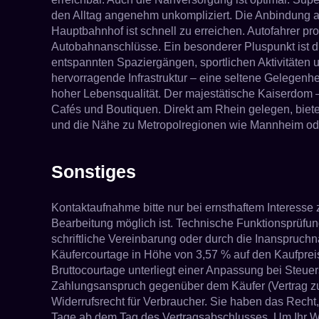
den Alltag angenehm unkompliziert. Die Anbindung an 
Hauptbahnhof ist schnell zu erreichen. Autofahrer p
Autobahnanschlüsse. Ein besonderer Pluspunkt ist 
entspannten Spaziergängen, sportlichen Aktivitäten
hervorragende Infrastruktur – eine seltene Gelegenhe
hoher Lebensqualität. Der majestätische Kaiserdom 
Cafés und Boutiquen. Direkt am Rhein gelegen, bietet
und die Nähe zu Metropolregionen wie Mannheim ode
Sonstiges
Kontaktaufnahme bitte nur bei ernsthaftem Interess
Bearbeitung möglich ist. Technische Funktionsprüfu
schriftliche Vereinbarung oder durch die Inanspruch
Käufercourtage in Höhe von 3,57 % auf den Kaufpreis 
Bruttocourtage unterliegt einer Anpassung bei Steue
Zahlungsanspruch gegenüber dem Käufer (Vertrag zugu
Widerrufsrecht für Verbraucher. Sie haben das Recht
Tage ab dem Tag des Vertragsabschlusses. Um Ihr Wi