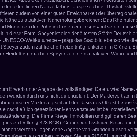
den öffentlichen Nahverkehr ist ausgezeichnet. Bushaltestellen
rofitieren zudem von einer guten Erreichbarkeit der überregio
die Nähe zu attraktiven Naherholungsbereichen: Das Rheinufer
 und Momenten der Ruhe im Freien ein. Insgesamt vereint diese
it in dieser Form. Speyer ist eine der ältesten Städte Deutsch
– UNESCO-Weltkulturerbe – prägt das Stadtbild ebenso wie die 
 Speyer zudem zahlreiche Freizeitmöglichkeiten im Grünen. Eine 
r Heidelberg machen Speyer zu einem attraktiven Wohn- und Le
e zum Erwerb unter Angabe der vollständigen Daten, wie: Name,
ngen wurden durch uns nicht durchgeführt. Der Maklervertrag m
nahme unserer Maklertätigkeit auf der Basis des Objekt-Expos
einschließlich gesetzlicher Mehrwertsteuer ist bei notariellem 
rsatzänderung. Die Firma Riegel Immobilien und ggf. deren Beau
nsten Dritter, § 328 BGB). Grunderwerbssteuer, Notar- und Ger
, binnen vierzehn Tagen ohne Angabe von Gründen diesen Vertrag
derrufsrecht auszuüben, müssen Sie uns RIEGEL Immobilien mitt