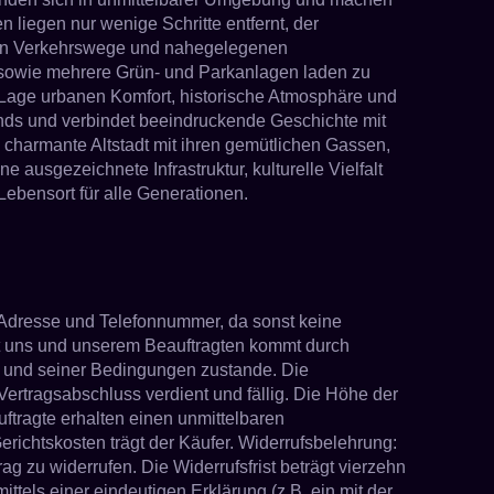
 liegen nur wenige Schritte entfernt, der
nalen Verkehrswege und nahegelegenen
 sowie mehrere Grün- und Parkanlagen laden zu
 Lage urbanen Komfort, historische Atmosphäre und
lands und verbindet beeindruckende Geschichte mit
charmante Altstadt mit ihren gemütlichen Gassen,
ausgezeichnete Infrastruktur, kulturelle Vielfalt
bensort für alle Generationen.
 Adresse und Telefonnummer, da sonst keine
it uns und unserem Beauftragten kommt durch
és und seiner Bedingungen zustande. Die
Vertragsabschluss verdient und fällig. Die Höhe der
ftragte erhalten einen unmittelbaren
ichtskosten trägt der Käufer. Widerrufsbelehrung:
 zu widerrufen. Die Widerrufsfrist beträgt vierzehn
els einer eindeutigen Erklärung (z.B. ein mit der