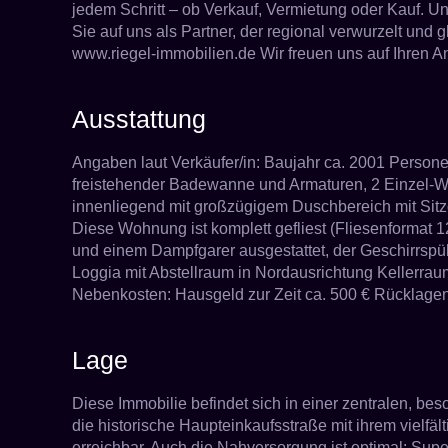
jedem Schritt – ob Verkauf, Vermietung oder Kauf. Un
Sie auf uns als Partner, der regional verwurzelt und 
www.riegel-immobilien.de Wir freuen uns auf Ihren 
Ausstattung
Angaben laut Verkäufer/in: Baujahr ca. 2001 Perso
freistehender Badewanne und Armaturen, 2 Einzel-W
innenliegend mit großzügigem Duschbereich mit Sit
Diese Wohnung ist komplett gefliest (Fliesenforma
und einem Dampfgarer ausgestattet, der Geschirrspü
Loggia mit Abstellraum in Nordausrichtung Kellerr
Nebenkosten: Hausgeld zur Zeit ca. 500 € Rücklagen z
Lage
Diese Immobilie befindet sich in einer zentralen, b
die historische Haupteinkaufsstraße mit ihrem vielf
erreichbar. Auch die Nahversorgung ist optimal: Su