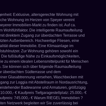
nheit: Exklusive, altersgerechte Wohnung mit
liche Wohnung im Herzen von Speyer vereint
erer Immobilien-Markt zu finden ist. Auf ca.
m Wohlfühlfaktor. Die intelligente Raumaufteilung
 mit direktem Zugang zur überdachten Terrasse und
tzten Außenbereich. Hochwertige Fliesen, eine
lität dieser Immobilie. Eine Klimaanlage im
llstuhlnutzer. Zur Wohnung gehören sowohl ein
e. Die fußläufige Nähe zu Einkaufsmöglichkeiten,
lie zu einem idealen Lebensmittelpunkt für Menschen
. Sie können sich über folgende Raumaufteilung
ur überdachten Südterrasse und dem
 einer Glasabtrennung versehen, Waschbecken mit
ugang zur Loggia mit Abstellraum in Nordausrichtung,
 freistehender Badewanne und Armaturen, größzügig
000,- € Kaufpreis Tiefgaragestellplatz: 25.000,- €
preis: 745.000,- € Warum RIEGEL Immobilien ?
ten Netzwerk begleiten wir Sie zuverlässig bei