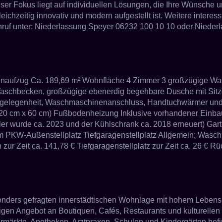
ser Fokus liegt auf individuellen Lösungen, die Ihre Wünsche un
gleichzeitig innovativ und modern aufgestellt ist. Weitere inter
Anruf unter: Niederlassung Speyer 06232 100 10 10 oder Niede
nenaufzug Ca. 189,69 m² Wohnfläche 4 Zimmer 3 großzügige Wan
aschbecken, großzügige ebenerdig begehbare Dusche mit Sitz
zgelegenheit, Waschmaschinenanschluss, Handtuchwärmer und T
t 120 cm x 60 cm) Fußbodenheizung Inklusive vorhandener Ein
ler wurde ca. 2023 und der Kühlschrank ca. 2018 erneuert) Ga
aum PKW-Außenstellplatz Tiefgaragenstellplatz Allgemein: Wa
ur Zeit ca. 141,78 € Tiefgaragenstellplatz zur Zeit ca. 26 € Rüc
esonders gefragten innerstädtischen Wohnlage mit hohem Lebens-
ältigen Angebot an Boutiquen, Cafés, Restaurants und kulturell
permärkte, Apotheken, Arztpraxen, Schulen und Kindergärten be