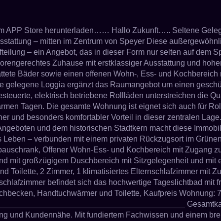
m APP Store herunterladen…… Hallo Zukunft….. Seltene Gelege
usstattung – mitten im Zentrum von Speyer Diese außergewöhn
lung – ein Angebot, das in dieser Form nur selten auf dem Spey
niorengerechtes Zuhause mit erstklassiger Ausstattung und hohe
tattete Bäder sowie einen offenen Wohn-, Ess- und Kochbereich
ite gelegene Loggia ergänzt das Raumangebot um einen geschü
euerte, elektrisch betriebene Rollläden unterstreichen die Qua
warmen Tagen. Die gesamte Wohnung ist eignet sich auch für Ro
ener und besonders komfortabler Vorteil in dieser zentralen Lag
 Angeboten und dem historischen Stadtkern macht diese Immobi
s Leben – verbunden mit einem privaten Rückzugsort im Grünen
nbauschrank, Offener Wohn-Ess- und Kochbereich mit Zugang z
d mit großzügigem Duschbereich mit Sitzgelegenheit und mit
Toilette, 2 Zimmer, 1 klimatisiertes Elternschlafzimmer mit Z
chlafzimmer befindet sich das hochwertige Tageslichtbad mit
hbecken, Handtuchwärmer und Toilette, Kaufpreis Wohnung: 710.
_____________________________________________ Gesamtkauf
rung und Kundennähe. Mit fundiertem Fachwissen und einem brei