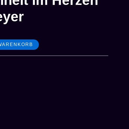
heit im Herzen
eyer
 WARENKORB