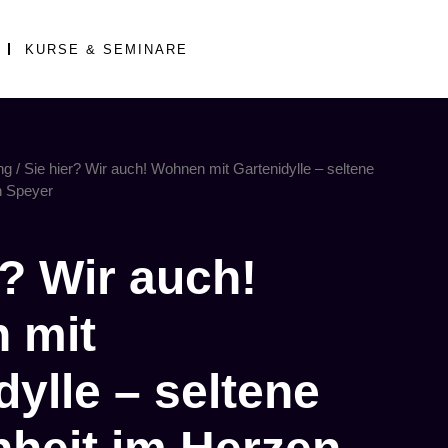
KURSE & SEMINARE
ng
/ Sie hier? Wir auch! Wohnen mit Gartenidylle – seltene
n Speyer
r? Wir auch!
 mit
dylle – seltene