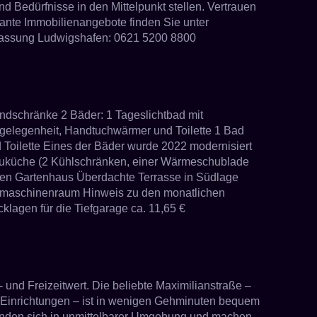
d Bedürfnisse in den Mittelpunkt stellen. Vertrauen
essante Immobilienangebote finden Sie unter
rlassung Ludwigshafen: 0621 5200 8800
dschränke 2 Bäder: 1 Tageslichtbad mit
gelegenheit, Handtuchwärmer und Toilette 1 Bad
oilette Eines der Bäder wurde 2022 modernisiert
bauküche (2 Kühlschränken, einer Wärmeschublade
rten Gartenhaus Überdachte Terrasse in Südlage
schmaschinenraum Hinweis zu den monatlichen
klagen für die Tiefgarage ca. 11,65 €
 und Freizeitwert. Die beliebte Maximilianstraße –
en Einrichtungen – ist in wenigen Gehminuten bequem
finden sich in unmittelbarer Umgebung und machen