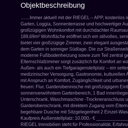
Objektbeschreibung
……Immer aktuell mit der RIEGEL – APP, kostenlos i
Garten, Loggia, Sonnenterrasse und hochwertiger A
großzügigen Wohnkomfort mit durchdachter Raumauftei
189,69m² Wohnfläche eröffnet sich ein stilvolles, se
bietet vier großzügige Zimmer, zwei elegant ausges
dem Garten in sonniger Südlage. Die zur Straßense
moderne Fußbodenheizung sowie zum Teil zentral gest
Elternschlafzimmer sorgt zusätzlich für Komfort an 
Außen- als auch ein Tiefgaragenstellplatz – ein selt
medizinischer Versorgung, Gastronomie, kulturellen
mit Anspruch an Komfort, Zugänglichkeit und urbane
freuen: Flur, Garderobennische mit großzügigem Ei
sonnenverwöhntem Gartenbereich, 1 Bad innenliegen
Unterschrank, Waschmaschine -Trockneranschluss und 
Garderobenschrank, mit direktem Zugang vom Elterns
begehbare Dusche mit Sitzgelegenheit 2 Einzel-Wasc
Kaufpreis Außenstellplatz: 10.000,- € _________
RIEGEL Immobilien steht für Professionalität, Erfah